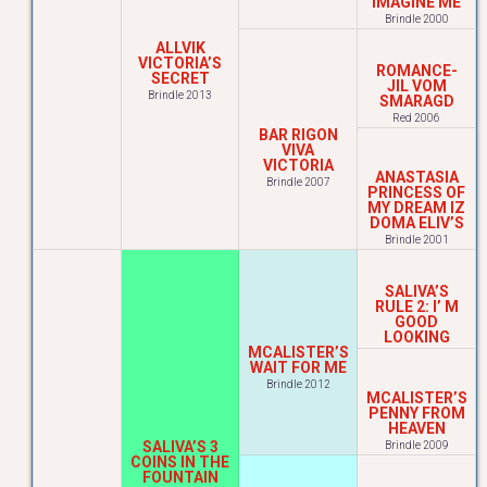
IMAGINE ME
Brindle 2000
ALLVIK
VICTORIA’S
ROMANCE-
SECRET
JIL VOM
Brindle 2013
SMARAGD
Red 2006
BAR RIGON
VIVA
VICTORIA
ANASTASIA
Brindle 2007
PRINCESS OF
MY DREAM IZ
DOMA ELIV’S
Brindle 2001
SALIVA’S
RULE 2: I’ M
GOOD
LOOKING
MCALISTER’S
WAIT FOR ME
Brindle 2012
MCALISTER’S
PENNY FROM
HEAVEN
SALIVA’S 3
Brindle 2009
COINS IN THE
FOUNTAIN