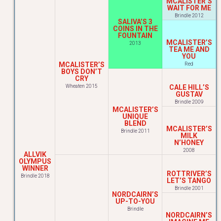
MCALISTER’S
WAIT FOR ME
Brindle 2012
SALIVA’S 3
COINS IN THE
FOUNTAIN
MCALISTER’S
2013
TEA ME AND
YOU
MCALISTER’S
Red
BOYS DON’T
CRY
Wheaten 2015
CALE HILL’S
GUSTAV
Brindle 2009
MCALISTER’S
UNIQUE
BLEND
MCALISTER’S
Brindle 2011
MILK
N’HONEY
2008
ALLVIK
OLYMPUS
WINNER
ROTTRIVER’S
Brindle 2018
LET’S TANGO
Brindle 2001
NORDCAIRN’S
UP-TO-YOU
Brindle
NORDCAIRN’S