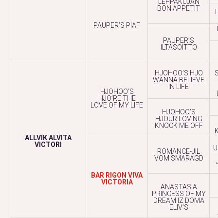
LEPPAKUJAN
BON APPETIT
T
PAUPER’S PIAF
PAUPER’S
ILTASOITTO
HJOHOO’S HJO
WANNA BELIEVE
IN LIFE
HJOHOO’S
HJO’RE THE
LOVE OF MY LIFE
HJOHOO’S
HJOUR LOVING
KNOCK ME OFF
ALLVIK ALVITA
VICTORI
U
ROMANCE-JIL
VOM SMARAGD
BAR RIGON VIVA
VICTORIA
ANASTASIA
PRINCESS OF MY
DREAM IZ DOMA
ELIV’S