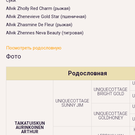
Суки:
Allvik Zholly Red Charm (рыжая)
Allvik Zhenevieve Gold Star (пшеничная)
Allvik Zhasmine De Fleur (рыжая)
Allvik Zhennes Neva Beauty (тигровая)
Посмотреть родословную
Фото
Родословная
U
UNIQUECOTTAGE
BRIGHT GOLD
U
UNIQUECOTTAGE
SUNNY JIM
U
UNIQUECOTTAGE
GOLDHONEY
U
TAIKATUISKUN
AURINKOINEN
ARTHUR