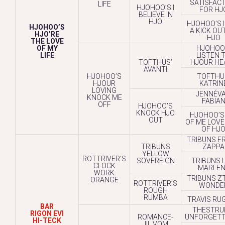
SATISFAC
LIFE
HJOHOO’S I
FOR HJ
BELIEVE IN
HJO
HJOHOO’S I
HJOHOO’S
A KICK OU
HJO’RE
HJO
THE LOVE
OF MY
HJOHOO
LIFE
LISTEN 
TOFTHUS’
HJOUR HE
AVANTI
HJOHOO’S
TOFTHU
HJOUR
KATRIN
LOVING
JENNÉVA
KNOCK ME
FABIA
OFF
HJOHOO’S
KNOCK HJO
HJOHOO’S
OUT
OF ME LOVE
OF HJ
TRIBUNS F
TRIBUNS
ZAPPA
YELLOW
ROTTRIVER’S
SOVEREIGN
TRIBUNS L
CLOCK
MARLEN
WORK
TRIBUNS ZT
ORANGE
ROTTRIVER’S
WONDE
ROUGH
RUMBA
TRAVIS RU
BAR
THESTRU
RIGON EVI
ROMANCE-
UNFORGETT
HI-TECK
JIL VOM