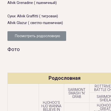
Allvik Grenadine ( пшеничный)
Суки: Allvik Graffitti ( тигровая)
Allvik Glazur ( светло-пшеничная)
Посмотреть родословную
Фото
Родословная
ROTTRIVE
SARIMONT
BATTLE CH
SMASH ‘N’
GRAB
SARIMO
SHEILA
HJOHOO’S
HJOHOO
HJO WANNA
GREAT
BELIEVE IN