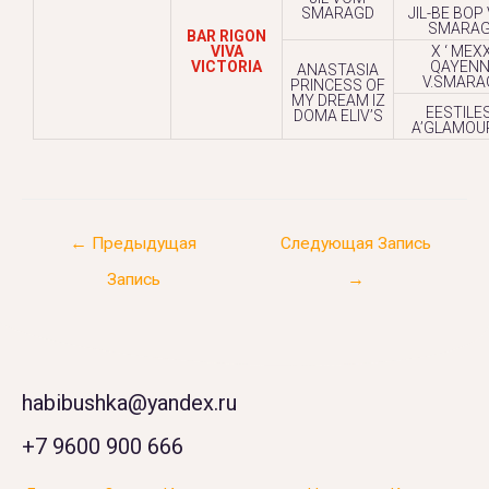
SMARAGD
JIL-BE BOP
SMARA
BAR RIGON
VIVA
X ‘ MEX
VICTORIA
QAYENN
ANASTASIA
V.SMARA
PRINCESS OF
MY DREAM IZ
EESTILE
DOMA ELIV’S
A’GLAMOU
←
Предыдущая
Следующая Запись
Запись
→
habibushka@yandex.ru
+7 9600 900 666