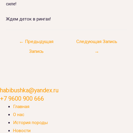
силе!
Ждем деток в рингах!
Навигация
←
Предыдущая
Следующая Запись
по
Запись
→
записям
habibushka@yandex.ru
+7 9600 900 666
Главная
О нас
История породы
Новости