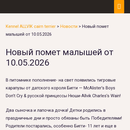
Гла
ме
Kennel ALLVIK cairn terrier
>
Новости
>
Новый помет
малышей от 10.05.2026
Новый помет малышей от
10.05.2026
В питомнике пополнение- на свет появились тигровые
карапузы от датского короля Бигги — McAlister’s Boys
Don’t Cry & русской принцессы Нюши-Allvik Charles’s Wain!
Два сыночка и лапочка дочка! Детки родились в
праздничные дни и просто обязаны быть Победителями!
Родители постарались, особенно Бигги- 11 лет и еще в