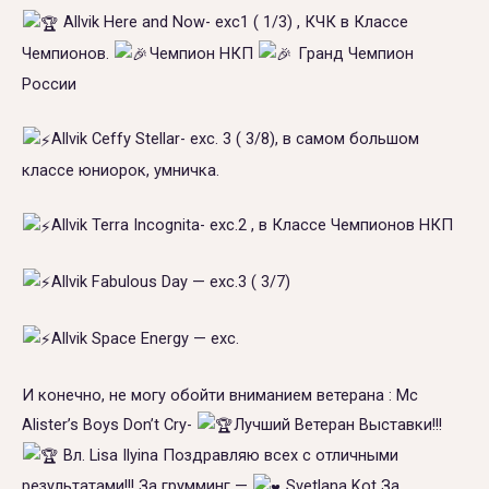
Allvik Here and Now- exc1 ( 1/3) , КЧК в Классе
Чемпионов.
Чемпион НКП
Гранд Чемпион
России
Allvik Ceffy Stellar- exc. 3 ( 3/8), в самом большом
классе юниорок, умничка.
Allvik Terra Incognita- exc.2 , в Классе Чемпионов НКП
Allvik Fabulous Day — exc.3 ( 3/7)
Allvik Space Energy — exc.
И конечно, не могу обойти вниманием ветерана : Mc
Alister’s Boys Don’t Cry-
Лучший Ветеран Выставки!!!
Вл. Lisa Ilyina Поздравляю всех с отличными
результатами!!! За грумминг —
Svetlana Kot За