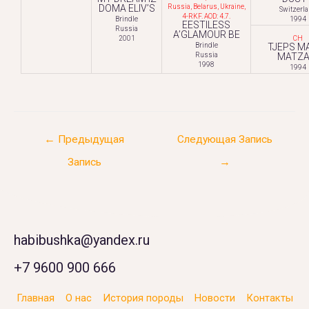
DOMA ELIV’S
Russia, Belarus, Ukraine,
Switzerl
4-RKF. АОD: 4.7.
Brindle
1994
EESTILESS
Russia
A’GLAMOUR BE
2001
CH
Brindle
TJEPS M
Russia
MATZA
1998
1994
←
Предыдущая
Следующая Запись
Запись
→
habibushka@yandex.ru
+7 9600 900 666
Главная
О нас
История породы
Новости
Контакты