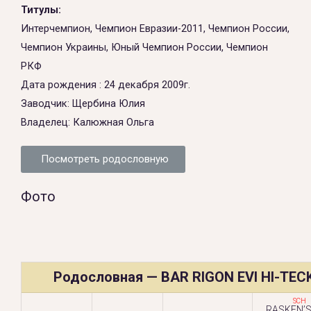
Титулы:
Интерчемпион, Чемпион Евразии-2011, Чемпион России,
Чемпион Украины, Юный Чемпион России, Чемпион
РКФ
Дата рождения : 24 декабря 2009г.
Заводчик: Щербина Юлия
Владелец: Калюжная Ольга
Посмотреть родословную
Фото
Родословная — BAR RIGON EVI HI-TEC
SCH
RASKEN’S