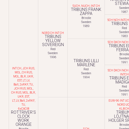
STEWA
SUCH, NUCH, INT CH
Swede
TRIBUNS FRANK
1987
ZAPPA
Brindle
SCH NCH INTC
Sweden
TRIBUNS 
1989
Red
Swede
NORD CH INT CH
TRIBUNS
1983
YELLOW
SCH DKCH NCH
SOVEREIGN
TRIBUNS E
Red
FERRA
Sweden
Brindle
1996
Swede
TRIBUNS LILLI
1991
MARLENE
INT CH, JCH RUS,
Red
SCH DKCH NCH
MOL, CH RUS,
Sweden
INTCH
MOL, BLR, UKR,
1994
TRIBUNS E
EST, LT, LV,
MADIG
Balt, 2xRKF, TU,
Red
JCH RUS, MOL,
Swede
CH RUS, MOL, BLR,
1991
UKR, EST,
LT, LV, Balt, 2xRKF,
EUW-96 INT UC
TU,
NORD U
6xCACIB
KLB C
ROTTRIVER’S
TRIBU
CLOCK
LÖJTN
WORK
HOLGER S
ORANGE
Brindle
Brindle
S CH
Swede