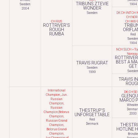
TRIBUNS ZTEVIE
Sweden
1994
WONDER
2004
Sweden
DK CH INT CH 
CH NOR
CH RUS
CH WW-
ROTTRIVER’S
TRIBU
ROUGH
ORIFLA
RUMBA
Red
Swede
1994
NCH SUCH » Top
Norway
ROTTRIVER
BEST A MA
TRAVIS RUGRAT
GET
Sweden
Swede
1999
TRAVIS I
ROUG
International
DK CH SE
Champion, Jun.
GLENQU
Russian
MARCO 
Champion,
Wheate
Russian
Denmar
THESTRUP’S
Champion,Belorus
2000
UNFORGETTABLE
Champion,
Red
Russian Grand
Denmark
THESTR
Champion,
HOTLINE 
Belorus Grand
Champion,
Brindle
Jun.Champion of