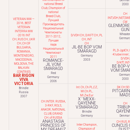
Denmar
national Breed
2000
Club, Champion of
national
CH
Breed Club,
INT,VDH,NET,SW
VETERAN WW —
Лучший
CW
2016, BEST
Производитель
GLENMORE
VETERAN
Национальные
GUN
INTERRA WW
Чемпионаты
Wheate
-2016 INT
D/VDH CH, D/KFT CH, PL
2011-2012,
German
CH, RUS CH, UKR
CH, INT
Лучшая
CH, CH OF
CH
пара
JIL-BE BOP VOM
BULGARIA,
Национальный
SMARAGD
PL,D-JgdCh; 
ROMANIA,
Чемпионат
-Klubwinner; 
MONTENEGRO,
Germany
2011
D/VDH,
MACEDONIA,
ROMANCE-
2003
D/KfT, INT
MOLDOVA, THE
JIL VOM
BE BOP-V
BALKAN
SMARAGD
VOM SMA
CONTRIES
Red
BAR RIGON
German
Germany
VIVA
2000
2006
VICTORIA
Int. Ch, Ch.PL,CZ,
DK CH SE
Brindle
PITCAIRN
Ml.Ch.PL,
Russia
MAD
Ml.Zw.Eur
2007
X ‘ MEXX-
CH.INTER. RUSSIA,
QAYENNE
CH
3-RKF, ROLS,
V.SMARAGD
TRIBU
ANKOR, NATIONAL
QAYEN
Brindle
CLUB, GRAND
Germany
Denmar
CH. of RUSSIA
ANASTASIA
CH RUS, 
PRINCESS OF
Inter Champion,
CUNCLIS 
MY DREAM IZ
Champion of
DUST